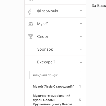
За Ваши
Філармонія
Музеї
Спорт
Зоопарк
Екскурсії
1
Музей "Львів Стародавній"
Музично-меморіальний
5
музей Соломії
Крушельницької у Львові