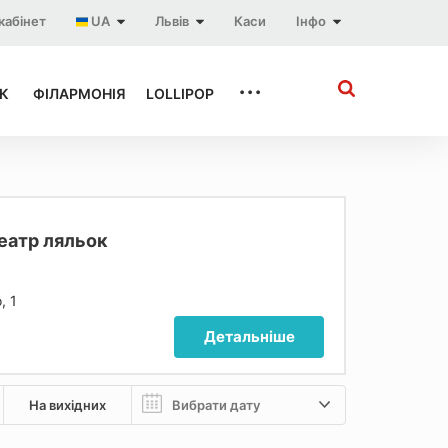
кабінет
UA
Львів
Каси
Інфо
...
К
ФІЛАРМОНІЯ
LOLLIPOP
еатр ляльок
, 1
Детальніше
На вихідних