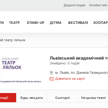
Додати подію
Особистий 
ТИ
ТЕАТР
STAND-UP
ДІТЯМ
ФЕСТИВАЛІ
ЗООПАР
ий театр ляльок
Львівський академічний т
Знайдено:
0
подій
м. Львів, пл. Данила Галицького
Дивитися на карті
 події
Будь-яка дата
Сьогодні
На цьому тижні