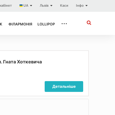
кабінет
UA
Львів
Каси
Інфо
...
К
ФІЛАРМОНІЯ
LOLLIPOP
. Гната Хоткевича
Детальніше