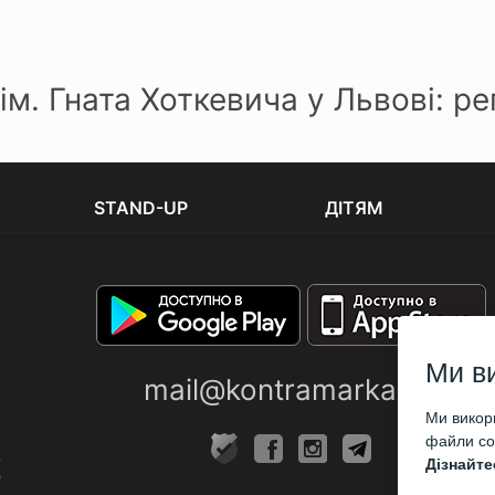
ім. Гната Хоткевича у Львові: р
STAND-UP
ДІТЯМ
Ми в
mail@kontramarka.ua
Ми викори
файли coo
Дізнайте