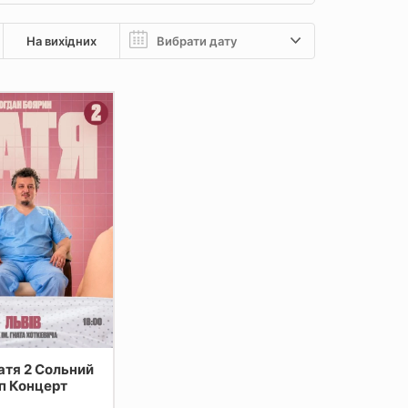
На вихідних
п Концерт