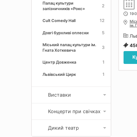
Палац культури
2
залізничників «Рокс»
19:
12
Cult Comedy Hall
Міс
ім.
5
Довгі бурхливі оплески
Льв
Міський палац культури ім.
45
3
Гната Хоткевича
К
1
Центр Довженка
1
Львівський Цирк
Виставки
Концерти при свічках
Дикий театр