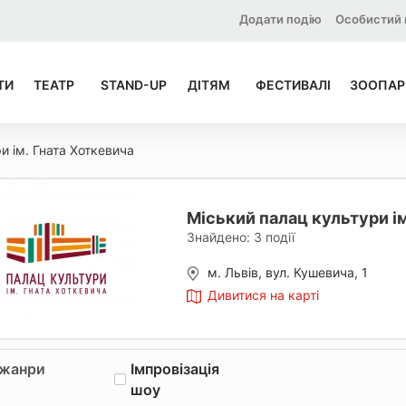
Додати подію
Особистий 
ТИ
ТЕАТР
STAND-UP
ДІТЯМ
ФЕСТИВАЛІ
ЗООПАР
и ім. Гната Хоткевича
Міський палац культури ім
Знайдено:
3
події
м. Львів, вул. Кушевича, 1
Дивитися на карті
 жанри
Імпровізація
шоу