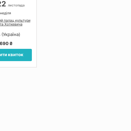
22
листопада
 неділя
ий палац культури
ата Хоткевича
 (Україна)
690 ₴
ити квиток