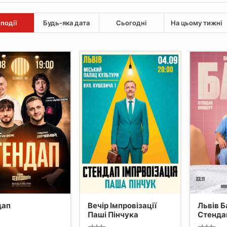
 події
Будь-яка дата
Сьогодні
На цьому тижні
дап
Вечір Імпровізації
Львів Батя 2 Сольний
Паші Пінчука
Стенда