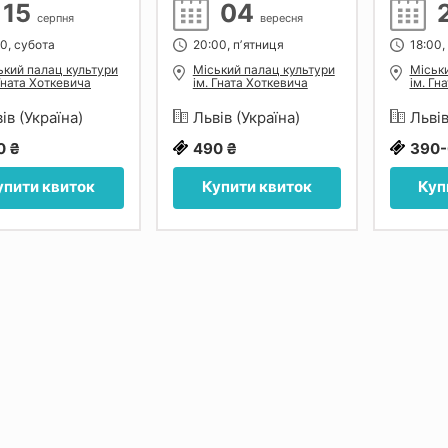
15
04
серпня
вересня
00, субота
20:00, пʼятниця
18:00,
ький палац культури
Міський палац культури
Міськ
 Гната Хоткевича
ім. Гната Хоткевича
ім. Гн
ів (Україна)
Львів (Україна)
Львів
0 ₴
490 ₴
390-
упити квиток
Купити квиток
Куп