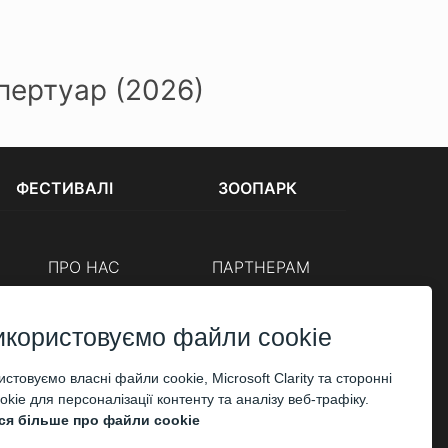
епертуар (2026)
ФЕСТИВАЛІ
ЗООПАРК
ПРО НАС
ПАРТНЕРАМ
Каси
Організаторам
Корпоративним клієнтам
икористовуємо файли cookie
ОПЛАТА
стовуємо власні файли cookie, Microsoft Clarity та сторонні
kie для персоналізації контенту та аналізу веб-трафіку.
ся більше про файли cookie