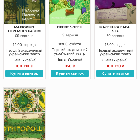
МАЛЮЄМО
ПЛИВЕ ЧОВЕН
МАЛЕНЬКА БАБА-
ПЕРЕМОГУ РАЗОМ
ЯГА
19
вересня
09
20
вересня
вересня
18:00, субота
12:00, середа
12:00, неділя
Перший академічний
Перший академічний
Перший академічний
український театр
український театр
український театр
для дітей та юнацтва
для дітей та юнацтва
для дітей та юнацтва
Львів (Україна)
Львів (Україна)
Львів (Україна)
100-110 ₴
350 ₴
100-120 ₴
Купити квиток
Купити квиток
Купити квиток