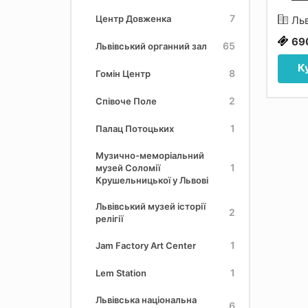
7
Центр Довженка
Льв
69
65
Львівський органний зал
К
8
Гомін Центр
2
Співоче Поле
1
Палац Потоцьких
Музично-меморіальний
1
музей Соломії
Крушельницької у Львові
Львівський музей історії
2
релігії
1
Jam Factory Art Center
1
Lem Station
Львівська національна
6