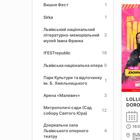
1
Вишня Фест
1
Sirka
Львівський національний
3
літературно-меморіальний
музей Івана Франка
18
!FESTrepublic
9
Львівська національна опера
Парк Культури та відпочинку
1
ім. Б. Хмельницького
3
Арена «Малевич»
LOLLI
DORO
Митрополичі сади (Сад
12
собору Святого Юра)
Дзеркальна зала
16:
4
Львівського оперного
RUM
театру
Dan