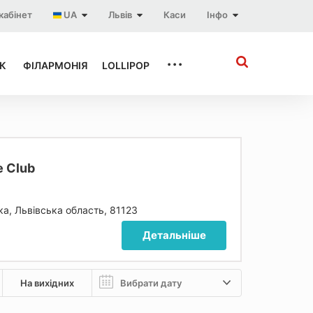
кабінет
UA
Львів
Каси
Інфо
...
К
ФІЛАРМОНІЯ
LOLLIPOP
 Club
ка, Львівська область, 81123
Детальніше
На вихідних