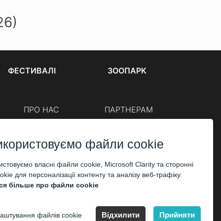
26)
ФЕСТИВАЛІ
ЗООПАРК
ПРО НАС
ПАРТНЕРАМ
Каси
Організаторам
Корпоративним клієнтам
икористовуємо файли cookie
ОПЛАТА
стовуємо власні файли cookie, Microsoft Clarity та сторонні
kie для персоналізації контенту та аналізу веб-трафіку.
ся більше про файли cookie
Відхилити
Прийняти
аштування файлів cookie