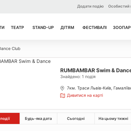
Додати подію
Особистий 
ТИ
ТЕАТР
STAND-UP
ДІТЯМ
ФЕСТИВАЛІ
ЗООПАР
ance Club
RUMBAMBAR Swim & Dance
Знайдено:
1
подія
7км. Траси Львів-Київ, Гамаліїв
Дивитися на карті
 події
Будь-яка дата
Сьогодні
На цьому тижні