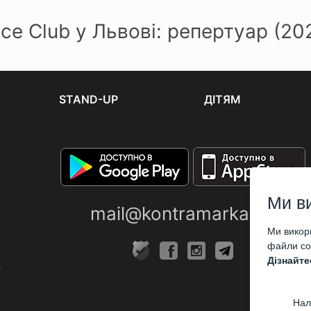
 Club у Львові: репертуар (20
STAND-UP
ДІТЯМ
Ми в
mail@kontramarka.ua
Ми викори
файли coo
Дізнайте
Нал