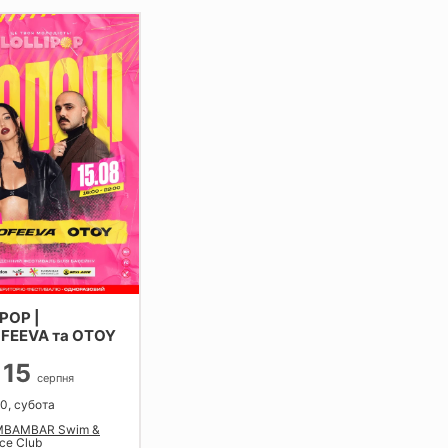
POP |
FEEVA та OTOY
15
серпня
00, субота
BAMBAR Swim &
ce Club