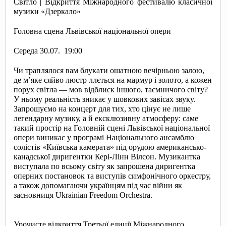
Світло | Відкриття Міжнародного фестивалю класичної 
музики «Дзеркало» 
Головна сцена Львівської національної опери
Середа 30.07.  19:00
Чи траплялося вам блукати ошатною вечірньою залою, 
де м’яке сяйво люстр ллється на мармур і золото, а кожен 
порух світла — мов відблиск іншого, таємничого світу? 
У ньому реальність зникає у шовкових завісах звуку. 
Запрошуємо на концерт для тих, хто цінує не лише 
легендарну музику, а й ексклюзивну атмосферу: саме 
такий простір на Головній сцені Львівської національної 
опери виникає у програмі Національного ансамблю 
солістів «Київська камерата» під орудою американсько-
канадської диригентки Кері-Лінн Вілсон. Музикантка 
виступала по всьому світу як запрошена диригентка 
оперних постановок та виступів симфонічного оркестру, 
а також допомагаючи українцям під час війни як 
засновниця Ukrainian Freedom Orchestra.
Урочисте відкриття Третьої едиції Міжнародного 