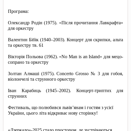
Програма:
Олександр Родін (1975). «Після прочитання Лавкрафта» 
для оркестру
Валентин Бібік (1940–2003). Концерт для скрипки, альта 
та оркестру тв. 61
Вікторія Польова (1962). «No Man is an Island» для мецо-
сопрано та оркестру
Золтан Алмаші (1975). Concerto Grosso № 3 для гобоя, 
віолончелі та струнного оркестру
Іван Карабиць (1945–2002). Концерт-триптих для 
струнних
Фестиваль, що полюбився львів’янам і гостям з усієї 
України, цього літа відкриває нову сторінку! 
«Дзеркало»-2025 стало простором, де зустрічаються 