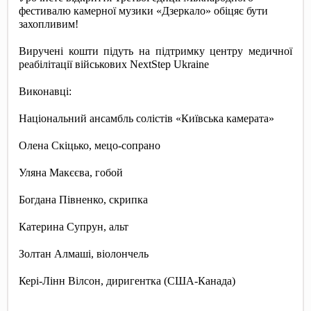
фестивалю камерної музики «Дзеркало» обіцяє бути 
захопливим! 
Виручені кошти підуть на підтримку центру медичної 
реабілітації військових NextStep Ukraine
Виконавці: 
Національний ансамбль солістів «Київська камерата»
Олена Скіцько, мецо-сопрано
Уляна Макєєва, гобой
Богдана Півненко, скрипка
Катерина Супрун, альт
Золтан Алмаші, віолончель
Кері-Лінн Вілсон, диригентка (США-Канада)