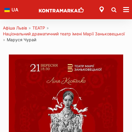
UA
Афіша Львів
»
ТЕАТР
»
Національний драматичний театр імені Марії Заньковецької
»
Маруся Чурай