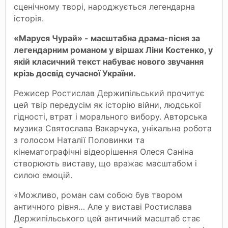
сценічному творі, народжується легендарна
історія.
«Маруся Чурай» - масштабна драма-пісня за
легендарним романом у віршах Ліни Костенко, у
якій класичний текст набуває нового звучання
крізь досвід сучасної України.
Режисер Ростислав Держипільський прочитує
цей твір передусім як історію війни, людської
гідності, втрат і морального вибору. Авторська
музика Святослава Вакарчука, унікальна робота
з голосом Наталії Половинки та
кінематографічні відеорішення Олеся Саніна
створюють виставу, що вражає масштабом і
силою емоцій.
«Можливо, роман сам собою був твором
античного рівня… Але у виставі Ростислава
Держипільського цей античний масштаб стає