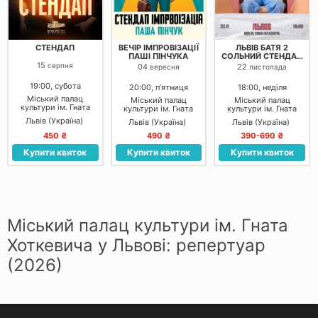
СТЕНДАП
ВЕЧІР ІМПРОВІЗАЦІЇ
ЛЬВІВ БАТЯ 2
ПАШІ ПІНЧУКА
СОЛЬНИЙ СТЕНДАП
КОНЦЕРТ
15
серпня
04
22
вересня
листопада
19:00, субота
20:00, пʼятниця
18:00, неділя
Міський палац
Міський палац
Міський палац
культури ім. Гната
культури ім. Гната
культури ім. Гната
Хоткевича
Хоткевича
Хоткевича
Львів (Україна)
Львів (Україна)
Львів (Україна)
450 ₴
490 ₴
390-690 ₴
Купити квиток
Купити квиток
Купити квиток
Міський палац культури ім. Гната
Хоткевича у Львові: репертуар
(2026)