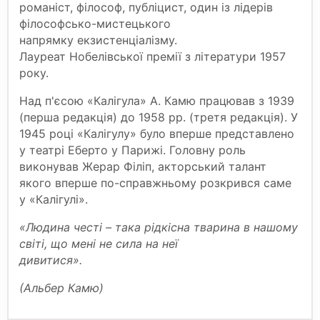
романіст, філософ, публіцист, один із лідерів
філософсько-мистецького
напрямку екзистенціалізму.
Лауреат Нобелівської премії з літератури 1957
року.
Над п'єсою «Калігула» А. Камю працював з 1939
(перша редакція) до 1958 рр. (третя редакція). У
1945 році «Калігулу» було вперше представлено
у театрі Еберто у Парижі. Головну роль
виконував Жерар Філіп, акторський талант
якого вперше по-справжньому розкрився саме
у «Калігулі».
«Людина честі – така рідкісна тварина в нашому
світі, що мені не сила на неї
дивитися».
(Альбер Камю)