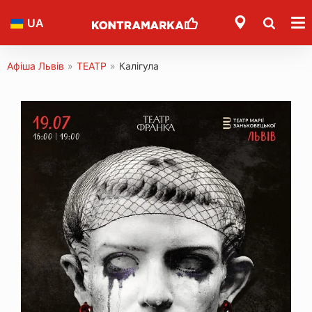
UA
Афіша Львів
»
ТЕАТР
»
Калігула