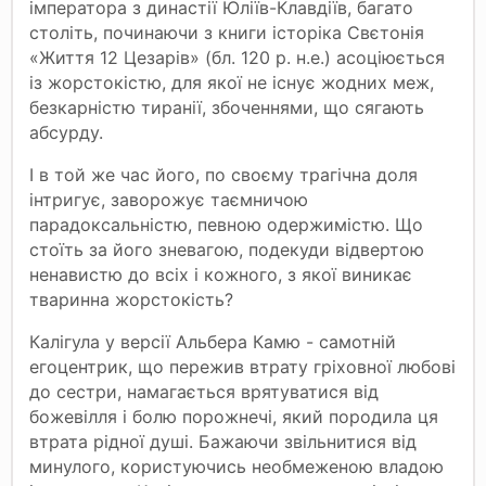
імператора з династії Юліїв-Клавдіїв, багато
століть, починаючи з книги історіка Свєтонія
«Життя 12 Цезарів» (бл. 120 р. н.е.) асоціюється
із жорстокістю, для якої не існує жодних меж,
безкарністю тиранії, збоченнями, що сягають
абсурду.
І в той же час його, по своєму трагічна доля
інтригує, заворожує таємничою
парадоксальністю, певною одержимістю. Що
стоїть за його зневагою, подекуди відвертою
ненавистю до всіх і кожного, з якої виникає
тваринна жорстокість?
Калігула у версії Альбера Камю - самотній
егоцентрик, що пережив втрату гріховної любові
до сестри, намагається врятуватися від
божевілля і болю порожнечі, який породила ця
втрата рідної душі. Бажаючи звільнитися від
минулого, користуючись необмеженою владою