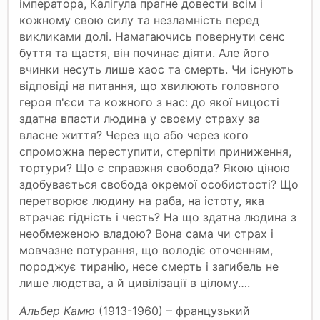
імператора, Калігула прагне довести всім і
кожному свою силу та незламність перед
викликами долі. Намагаючись повернути сенс
буття та щастя, він починає діяти. Але його
вчинки несуть лише хаос та смерть. Чи існують
відповіді на питання, що хвилюють головного
героя п'єси та кожного з нас: до якої ницості
здатна впасти людина у своєму страху за
власне життя? Через що або через кого
спроможна переступити, стерпіти приниження,
тортури? Що є справжня свобода? Якою ціною
здобувається свобода окремої особистості? Що
перетворює людину на раба, на істоту, яка
втрачає гідність і честь? На що здатна людина з
необмеженою владою? Вона сама чи страх і
мовчазне потурання, що володіє оточенням,
породжує тиранію, несе смерть і загибель не
лише людства, а й цивілізації в цілому….
Альбер Камю
(1913-1960) – французький