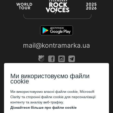
mail@kontramarka.ua
ПРО НАС
Ми використовуємо файли
Каси
cookie
ПАРТНЕРАМ
Ми використовуємо власні файли cookie, Microsoft
Clarity та сторонні файли cookie для персоналізації
Організаторам
контенту та аналізу веб-трафіку.
Корпоративним клієнтам
Дізнайтеся більше про файли cookie