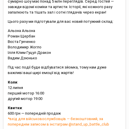
сумарно шоу має понад 5 млн переглядів. Серед гостей —
завжди відомі коміки та артисти. Історії, які кожного разу
запалюють та тішать зал і сотні глядачів через екран!
Цього разу ми підготували для вас новий потужний склад:
Альона Альона
Роман Щербан
Вєста Гунченко
Володимир Жогло
Ілля Клим Гуцул Дракон
Вадим Дзюнько
Під час події буде відбуватися зйомка, тому нам дуже
важливі ваші щирі емоції від жартів!
Коли
:
12 липня
перший мотор 16:00
другий мотор 19:00
Квитки
:
600 грн — попередній продаж
*вхід для військовослужбовців — безкоштовний, за
попереднім записом в інстаграм @stand_up_battle_club