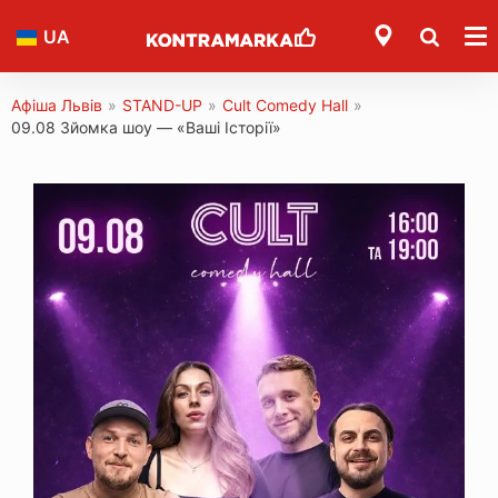
UA
Афіша Львів
»
STAND-UP
»
Cult Comedy Hall
»
09.08 Зйомка шоу — «Ваші Історії»