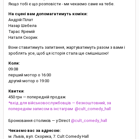
Якщо тобі є що розповісти - ми чекаємо саме на тебе.
На сцені вам допомагатимуть коміки:
Андрій Пілат
Назар Шебела
Тарас Яремій
Наталя Скорик
Вони ставитимуть запитання, жартуватимуть разом з вами і
зроблять усе, щоб ця історія стала ще смішнішою!
Коли:
09.08
перший мотор о 16:00
другий мотор о 19:00
Квитки
:
450 грн — попередній продаж
*вхід для військовослужбовців — безкоштовний, за
попереднім записом в інстаграм @cult_comedy_hall
Бронювання столиків — у Direct
@cult_comedy_hall
Чекаємо вас за адресою:
м. Львів, вул. Скорика, 7. Cult Comedy Hall