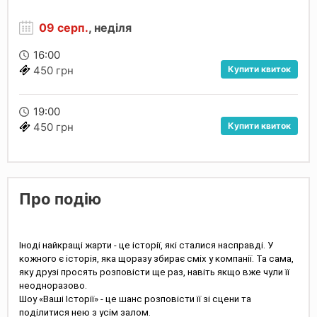
09 серп.
, неділя
16:00
Купити квиток
450 грн
19:00
Купити квиток
450 грн
Про подію
Іноді найкращі жарти - це історії, які сталися насправді. У
кожного є історія, яка щоразу збирає сміх у компанії. Та сама,
яку друзі просять розповісти ще раз, навіть якщо вже чули її
неодноразово.
Шоу «Ваші Історії» - це шанс розповісти її зі сцени та
поділитися нею з усім залом.