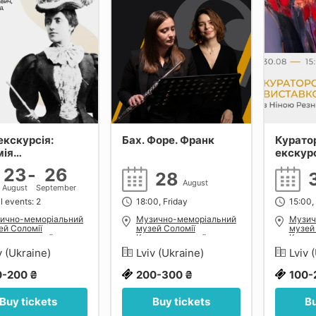
екскурсія:
Бах. Форе. Франк
Курато
мія
екскур
ельницька -
«Соло» 
23
-
26
28
’янка світової
Резніч
August
August
September
и
l events: 2
18:00, Friday
15:00,
ично-меморіальний
Музично-меморіальний
Музич
ей Соломії
музей Соломії
музей
шельницької у
Крушельницької у
Круше
ові
Львові
Львов
v (Ukraine)
Lviv (Ukraine)
Lviv 
0-200 ₴
200-300 ₴
100-
Buy tickets
Buy tickets
Bu