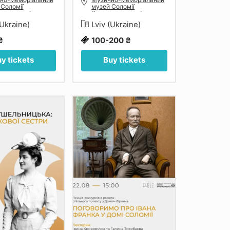
 Соломії
музей Соломії
льницької у
Крушельницької у
і
Львові
(Ukraine)
Lviv (Ukraine)
₴
100-200 ₴
y tickets
Buy tickets