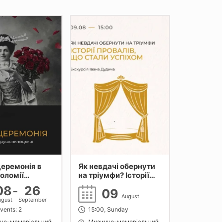
еремонія в
Як невдачі обернути
оломії
на тріумфи? Історії
ьницької
провалів, що стали
08
-
26
09
успіхом
August
ugust
September
vents: 2
15:00, Sunday
но-меморіальний
Музично-меморіальний