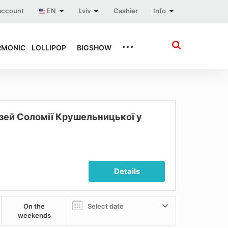
account
EN
Lviv
Cashier
Info
...
RMONIC
LOLLIPOP
BIGSHOW
ей Соломії Крушельницької у
Details
On the
weekends