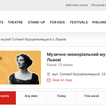
Add new event
Personal 
TS
THEATRE
STAND-UP
FOR KIDS
FESTIVALS
PHILHA
музей Соломії Крушельницької у Львові
Музично-меморіальний муз
Львові
Found:
13
shows
вул. Соломії Крушельницької, 23
View on map
events
Any date
Today
This week