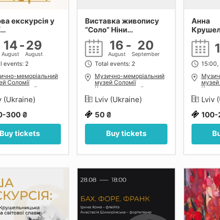
ва екскурсія у
Виставка живопису
Анна
“Соло” Ніни
Крушел
ельницької
Резніченко
тіні зір
14
-
29
16
-
20
August
August
August
September
l events: 2
Total events: 2
15:00,
ично-меморіальний
Музично-меморіальний
Музич
ей Соломії
музей Соломії
музей
шельницької у
Крушельницької у
Круше
ові
Львові
Львов
v (Ukraine)
Lviv (Ukraine)
Lviv 
0-300 ₴
50 ₴
100-
Buy tickets
Buy tickets
Bu