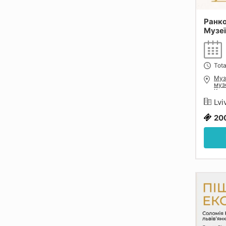
Ранко
Музеї
Круш
Tota
Муз
муз
Кру
Льв
Lvi
20