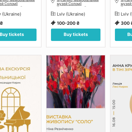
ей Соломії
музей Соломії
музей
шельницької у
Крушельницької у
Круше
ові
Львові
Львов
v (Ukraine)
Lviv (Ukraine)
Lviv 
 ₴
100-200 ₴
300 
Buy tickets
Buy tickets
Bu