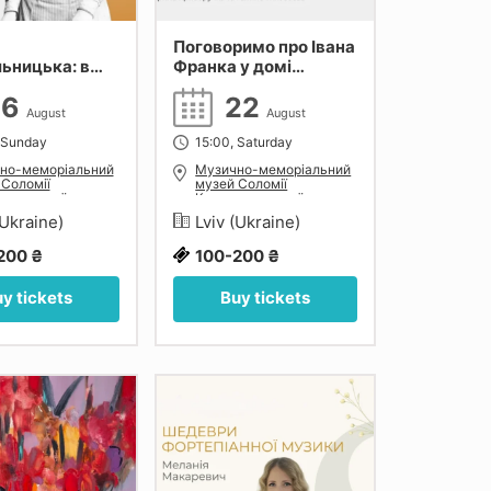
Поговоримо про Івана
ьницька: в
Франка у домі
кової сестри
Соломії. Лекція-
16
22
екскурсія
August
August
 Sunday
15:00, Saturday
но-меморіальний
Музично-меморіальний
 Соломії
музей Соломії
льницької у
Крушельницької у
і
Львові
(Ukraine)
Lviv (Ukraine)
200 ₴
100-200 ₴
y tickets
Buy tickets