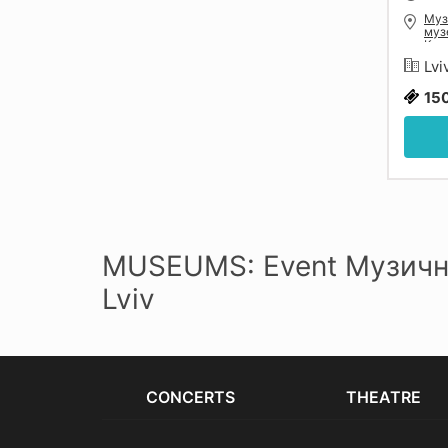
Муз
муз
Кру
Льв
Lvi
15
MUSEUMS: Event Музично
Lviv
CONCERTS
THEATRE