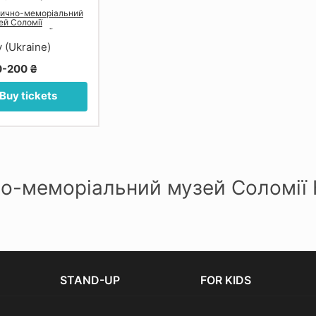
ично-меморіальний
ей Соломії
шельницької у
ові
v (Ukraine)
0-200 ₴
Buy tickets
-меморіальний музей Соломії 
STAND-UP
FOR KIDS