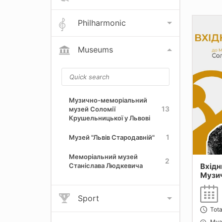
Philharmonic
Museums
Музично-меморіальний
13
музей Соломії
Крушельницької у Львові
1
Музей "Львів Стародавній"
Меморіальний музей
2
Вхідн
Станіслава Людкевича
Музи
мемо
музею
Sport
Круше
Tota
Львов
Муз