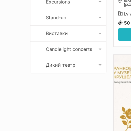
Excursions
муз
Кру
Льв
Lvi
Stand-up
50
Виставки
Candlelight concerts
Дикий театр