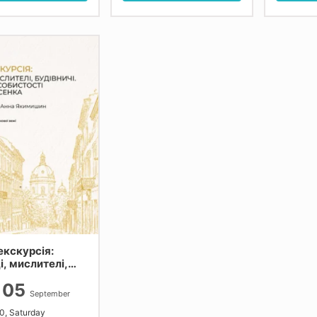
екскурсія:
і, мислителі,
ничі. Видатні
05
стості вулиці
September
нка
0, Saturday