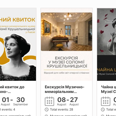
ий квиток до
Екскурсія Музично-
Чайна ц
чно-
меморіальним
Музеї С
ріального
музеєм Соломії
Крушел
01
-
30
08
-
27
 Соломії
Крушельницької у
August
September
August
August
A
льницької у
Львові
l events: 4
Total events: 28
Total e
і
ично-меморіальний
Музично-меморіальний
Музич