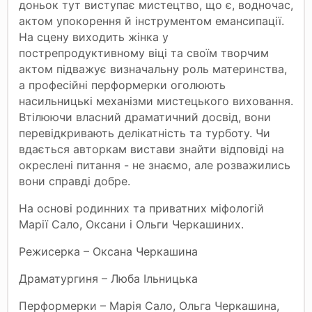
доньок тут виступає мистецтво, що є, водночас,
актом упокорення й інструментом емансипації.
На сцену виходить жінка у
пострепродуктивному віці та своїм творчим
актом підважує визначальну роль материнства,
а професійні перформерки оголюють
насильницькі механізми мистецького виховання.
Втілюючи власний драматичний досвід, вони
перевідкривають делікатність та турботу. Чи
вдається авторкам вистави знайти відповіді на
окреслені питання - не знаємо, але розважились
вони справді добре.
На основі родинних та приватних міфологій
Марії Сало, Оксани і Ольги Черкашиних.
Режисерка – Оксана Черкашина
Драматургиня – Люба Ільницька
Перформерки – Марія Сало, Ольга Черкашина,