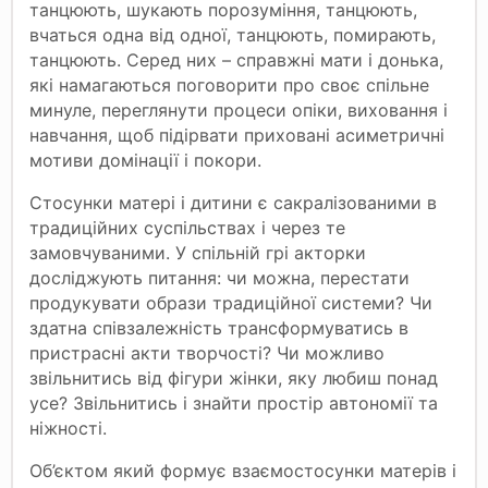
танцюють, шукають порозуміння, танцюють,
вчаться одна від одної, танцюють, помирають,
танцюють. Серед них – справжні мати і донька,
які намагаються поговорити про своє спільне
минуле, переглянути процеси опіки, виховання і
навчання, щоб підірвати приховані асиметричні
мотиви домінації і покори.
Стосунки матері і дитини є сакралізованими в
традиційних суспільствах і через те
замовчуваними. У спільній грі акторки
досліджують питання: чи можна, перестати
продукувати образи традиційної системи? Чи
здатна співзалежність трансформуватись в
пристрасні акти творчості? Чи можливо
звільнитись від фігури жінки, яку любиш понад
усе? Звільнитись і знайти простір автономії та
ніжності.
Об’єктом який формує взаємостосунки матерів і