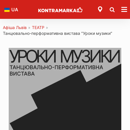
UA
Афіша Львів
»
ТЕАТР
»
Танцювально-перформативна вистава "Уроки музики"