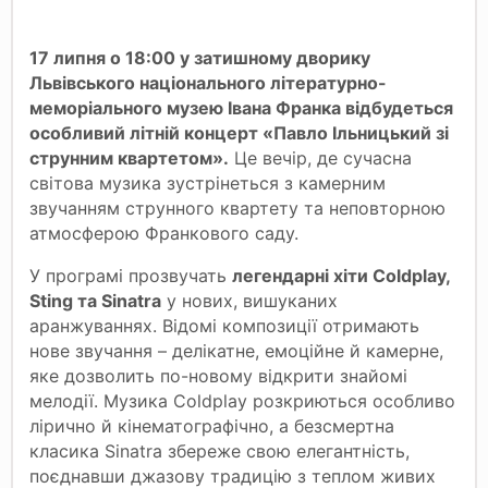
17 липня о 18:00 у затишному дворику
Львівського національного літературно-
меморіального музею Івана Франка відбудеться
особливий літній концерт «Павло Ільницький зі
струнним квартетом».
Це вечір, де сучасна
світова музика зустрінеться з камерним
звучанням струнного квартету та неповторною
атмосферою Франкового саду.
У програмі прозвучать
легендарні хіти Coldplay,
Sting та Sinatra
у нових, вишуканих
аранжуваннях. Відомі композиції отримають
нове звучання – делікатне, емоційне й камерне,
яке дозволить по-новому відкрити знайомі
мелодії. Музика Coldplay розкриються особливо
лірично й кінематографічно, а безсмертна
класика Sinatra збереже свою елегантність,
поєднавши джазову традицію з теплом живих