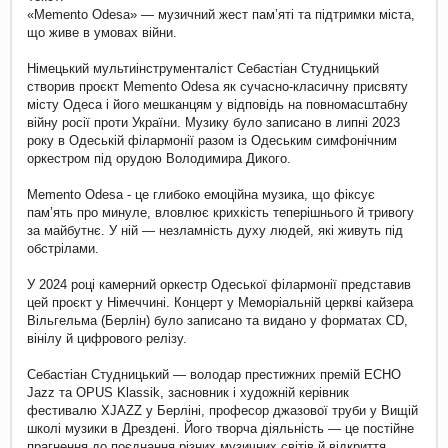
«Memento Odesa» — музичний жест памʼяті та підтримки міста,
що живе в умовах війни.
Німецький мультиінструменталіст Себастіан Cтудницький
створив проєкт Memento Odesa як сучасно-класичну присвяту
місту Одеса і його мешканцям у відповідь на повномасштабну
війну росії проти України. Музику було записано в липні 2023
року в Одеській філармонії разом із Одеським симфонічним
оркестром під орудою Володимира Дикого.
Memento Odesa - це глибоко емоційна музика, що фіксує
пам’ять про минуле, вловлює крихкість теперішнього й тривогу
за майбутнє. У ній — незламність духу людей, які живуть під
обстрілами.
У 2024 році камерний оркестр Одеської філармонії представив
цей проєкт у Німеччині. Концерт у Меморіальній церкві кайзера
Вільгельма (Берлін) було записано та видано у форматах CD,
вінілу й цифрового релізу.
Себастіан Студницький — володар престижних премій ECHO
Jazz та OPUS Klassik, засновник і художній керівник
фестивалю XJAZZ у Берліні, професор джазової труби у Вищій
школі музики в Дрездені. Його творча діяльність — це постійне
прагнення до поєднання різних музичних світів й відкриття