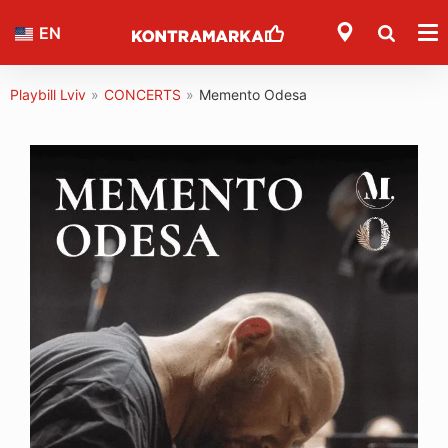
EN
Playbill Lviv
»
CONCERTS
»
Memento Odesa