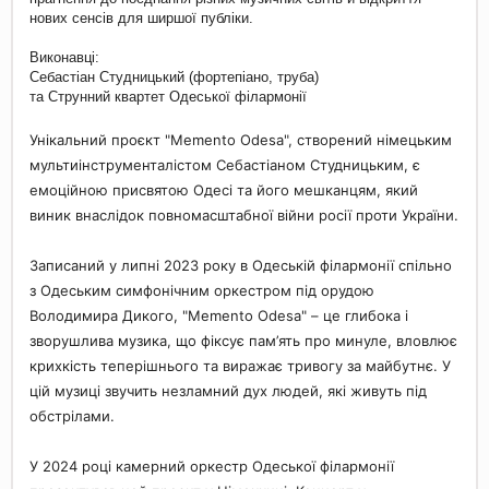
нових сенсів для ширшої публіки.
Виконавці:
Себастіан Студницький (фортепіано, труба)
та Струнний квартет Одеської філармонії
Унікальний проєкт "Memento Odesa", створений німецьким
мультиінструменталістом Себастіаном Студницьким, є
емоційною присвятою Одесі та його мешканцям, який
виник внаслідок повномасштабної війни росії проти України.
Записаний у липні 2023 року в Одеській філармонії спільно
з Одеським симфонічним оркестром під орудою
Володимира Дикого, "Memento Odesa" – це глибока і
зворушлива музика, що фіксує пам’ять про минуле, вловлює
крихкість теперішнього та виражає тривогу за майбутнє. У
цій музиці звучить незламний дух людей, які живуть під
обстрілами.
У 2024 році камерний оркестр Одеської філармонії