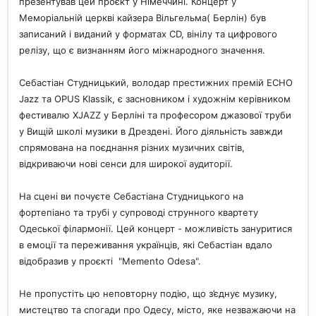
презентував цей проєкт у Німеччині. Концерт у
Меморіальній церкві кайзера Вільгельма( Берлін) був
записаний і виданий у форматах CD, вінілу та цифрового
релізу, що є визнанням його міжнародного значення.
Себастіан Студницький, володар престижних премій ECHO
Jazz та OPUS Klassik, є засновником і художнім керівником
фестивалю XJAZZ у Берліні та професором джазової труби
у Вищій школі музики в Дрездені. Його діяльність завжди
спрямована на поєднання різних музичних світів,
відкриваючи нові сенси для широкої аудиторії.
На сцені ви почуєте Себастіана Студницького на
фортепіано та трубі у супроводі струнного квартету
Одеської філармонії. Цей концерт - можливість зануритися
в емоції та переживання українців, які Себастіан вдало
відобразив у проєкті "Memento Odesa".
Не пропустіть цю неповторну подію, що з’єднує музику,
мистецтво та спогади про Одесу, місто, яке незважаючи на