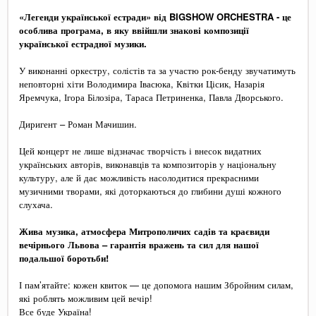
«Легенди української естради» від BIGSHOW ORCHESTRA - це
особлива програма, в яку ввійшли знакові композиції
української естрадної музики.
У виконанні оркестру, солістів та за участю рок-бенду звучатимуть
неповторні хіти Володимира Івасюка, Квітки Цісик, Назарія
Яремчука, Ігора Білозіра, Тараса Петриненка, Павла Дворського.
Диригент – Роман Мачишин.
Цей концерт не лише відзначає творчість і внесок видатних
українських авторів, виконавців та композиторів у національну
культуру, але й дає можливість насолодитися прекрасними
музичними творами, які доторкаються до глибини душі кожного
слухача.
Жива музика, атмосфера Митрополичих садів та краєвиди
вечірнього Львова – гарантія вражень та сил для нашої
подальшої боротьби!
І пам’ятайте: кожен квиток — це допомога нашим Збройним силам,
які роблять можливим цей вечір!
Все буде Україна!